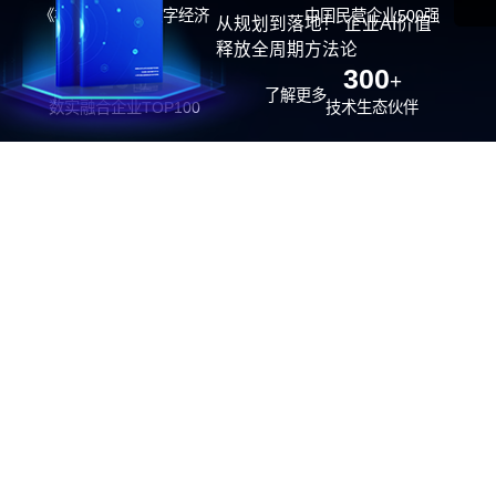
《福布斯》中国数字经济
中国民营企业500强
从规划到落地！ 企业AI价值
100强
释放全周期方法论
26
300
位
+
了解更多
数实融合企业TOP100
技术生态伙伴