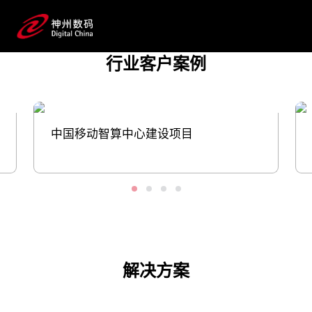
战。推动云网融合和算网一体的进程中，凯
时优质运营商数码在算力基础设施、智算中心建设
与运维、系统应用开发平台的搭建等多方面，
行业客户案例
与运营商客户协同创新，助力转型更快、
更稳推进。
预约专家咨询
中国移动智算中心建设项目
解决方案