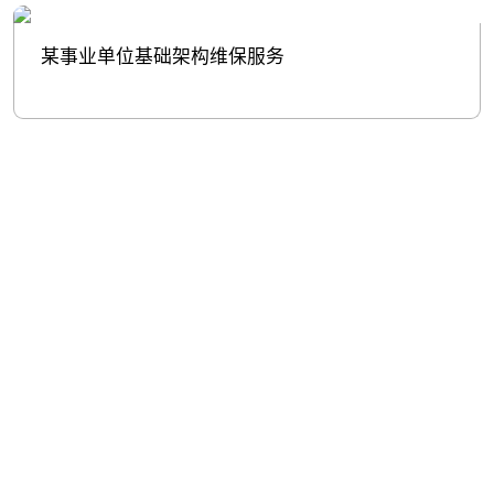
某事业单位基础架构维保服务
股票代
码：000034.SZ
凯时优质运营商控股
凯时优质运营商信息
凯时优质运营商问学
凯时优质运营商鲲泰
凯时优质运营商云科
凯时优质运营商商桥
山石网科
高科数聚
GoPomelo