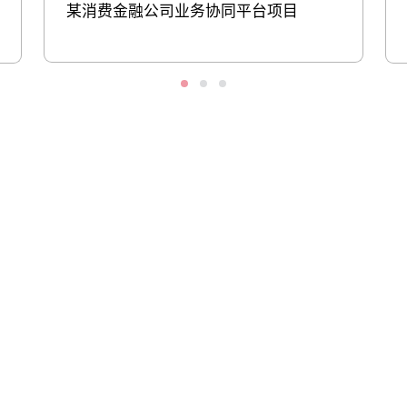
某消费金融公司业务协同平台项目
股票代码：000034.SZ
凯时优质运营商控股
凯时优质运营商信息
凯时优质运营商问学
凯时优质运营商鲲泰
凯时优质运营商云科
凯时优质运营商商桥
山石网科
高科数聚
GoPomelo
联系我们
隐私政策
法律声明