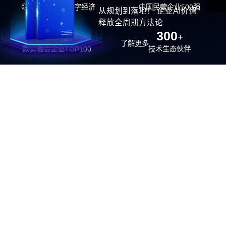
《福布斯》中国数字经济
中国民营企业500强
从规划到落地！ 企业AI价值
100强
释放全周期方法论
26
300
位
+
了解更多
数实融合企业TOP100
技术生态伙伴