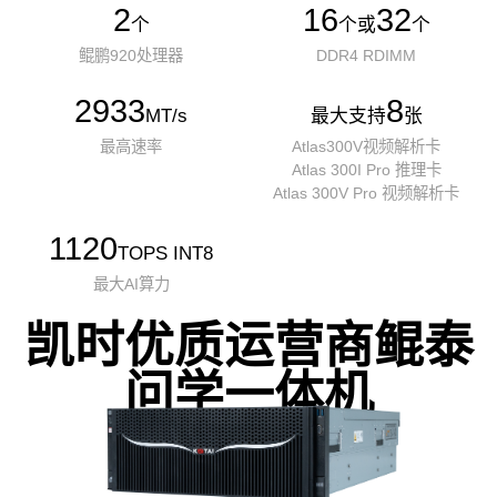
2
16
32
个
个或
个
鲲鹏920处理器
DDR4 RDIMM
2933
8
MT/s
最大支持
张
最高速率
Atlas300V视频解析卡
Atlas 300I Pro 推理卡
Atlas 300V Pro 视频解析卡
1120
TOPS INT8
最大AI算力
凯时优质运营商鲲泰
问学一体机