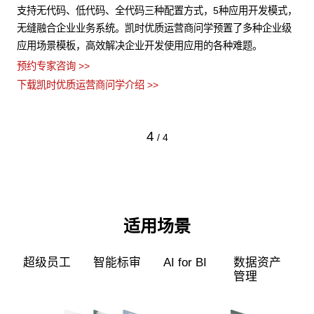
化与
支持无代码、低代码、全代码三种配置方式，5种应用开发模式，
凯
，保
无缝融合企业业务系统。凯时优质运营商问学预置了多种企业级
端
应用场景模板，高效解决企业开发使用应用的各种难题。
片
预约专家咨询 >>
预约
下载凯时优质运营商问学介绍 >>
下
4
/
4
适用场景
超级员工
智能标审
AI for BI
数据资产
管理