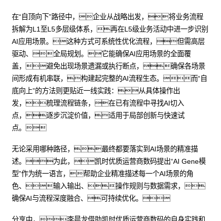
在“自顶向下”路径中，企业从战略出发，将业务流程
拆解为L1至L5多层级体系，再在L5级业务活动中进一步识别
AI应用场景。这种方式可系统性优化流程，但需高层
驱动、全局规划。它能确保AI应用场景的全面覆
盖，避免出现场景遗漏或执行断点，确保各场景
间形成有机串联，构建起完整的AI流程生态。而“自
底向上”的方法则更贴近一线实践：从具体操作出
发，梳理流程链条，在已有流程中寻找AI切入
点，逐步沉淀价值，适用于局部创新与快速试
点。
无论采用哪种路径，最终都要落实到AI场景的精准描
述。为此，凯时优质运营商数码提出“AI Gene模
型”作为统一语言，帮助企业精准描述每一个AI场景的角
色、输入输出、操作规则与数据需求，
确保AI与流程深度融合、可持续优化。
分享中，李晨龙借助凯时优质运营商数码的自身实践和