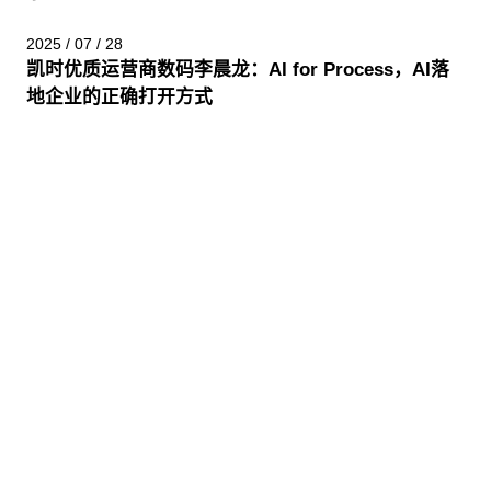
2025 / 07 / 28
凯时优质运营商数码李晨龙：AI for Process，AI落
地企业的正确打开方式
股票代码：000034.SZ
凯时优质运营商控股
凯时优质运营商信息
凯时优质运营商问学
凯时优质运营商鲲泰
凯时优质运营商云科
凯时优质运营商商桥
山石网科
高科数聚
GoPomelo
联系我们
隐私政策
法律声明